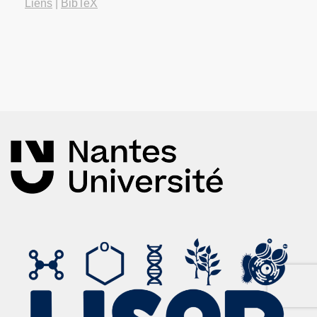
Liens
|
BibTeX