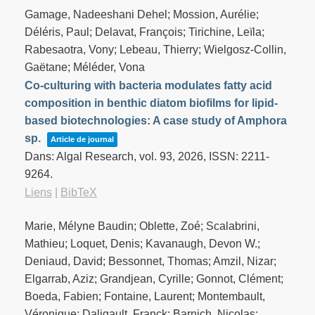
Gamage, Nadeeshani Dehel; Mossion, Aurélie;
Déléris, Paul; Delavat, François; Tirichine, Leïla;
Rabesaotra, Vony; Lebeau, Thierry; Wielgosz-Collin,
Gaëtane; Méléder, Vona
Co-culturing with bacteria modulates fatty acid
composition in benthic diatom biofilms for lipid-
based biotechnologies: A case study of Amphora
sp.
Article de journal
Dans:
Algal Research,
vol. 93,
2026
,
ISSN: 2211-
9264
.
Liens
|
BibTeX
Marie, Mélyne Baudin; Oblette, Zoé; Scalabrini,
Mathieu; Loquet, Denis; Kavanaugh, Devon W.;
Deniaud, David; Bessonnet, Thomas; Amzil, Nizar;
Elgarrab, Aziz; Grandjean, Cyrille; Gonnot, Clément;
Boeda, Fabien; Fontaine, Laurent; Montembault,
Véronique; Daligault, Franck; Barnich, Nicolas;