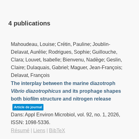
4 publications
Mahoudeau, Louise; Crétin, Pauline; Joublin-
Delavat, Aurélie; Rodrigues, Sophie; Guillouche,
Clara; Louvet, Isabelle; Bienvenu, Nadège; Geslin,
Claire; Dulaquais, Gabriel; Maguer, Jean-François;
Delavat, François
The interplay between the marine diazotroph
Vibrio diazotrophicus
and its prophage shapes
both biofilm structure and nitrogen release
Article de journal
Dans:
Appl Environ Microbiol,
vol. 92,
no. 1,
2026
,
ISSN: 1098-5336
.
Résumé
|
Liens
|
BibTeX