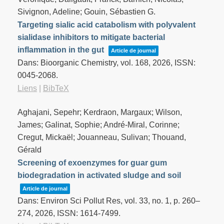
Sivignon, Adeline; Gouin, Sébastien G.
Targeting sialic acid catabolism with polyvalent
sialidase inhibitors to mitigate bacterial
inflammation in the gut
Article de journal
Dans:
Bioorganic Chemistry,
vol. 168,
2026
,
ISSN:
0045-2068
.
Liens
|
BibTeX
Aghajani, Sepehr; Kerdraon, Margaux; Wilson,
James; Galinat, Sophie; André-Miral, Corinne;
Cregut, Mickaël; Jouanneau, Sulivan; Thouand,
Gérald
Screening of exoenzymes for guar gum
biodegradation in activated sludge and soil
Article de journal
Dans:
Environ Sci Pollut Res,
vol. 33,
no. 1,
p. 260–
274,
2026
,
ISSN: 1614-7499
.