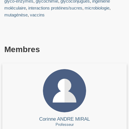
glyco-enzymes
,
glycochimie
,
glycoconjugués
,
ingénierie
moléculaire
,
interactions protéines/sucres
,
microbiologie
,
mutagénèse
,
vaccins
Membres
Corinne ANDRE MIRAL
Professeur