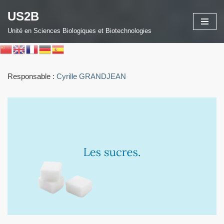
US2B
Aller
Unité en Sciences Biologiques et Biotechnologies
au
contenu
Responsable :
Cyrille GRANDJEAN
Link