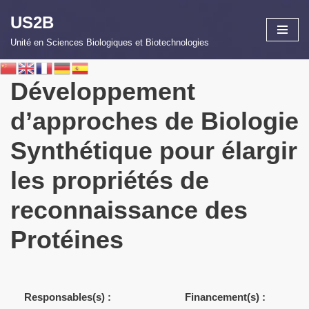
US2B
Aller
Unité en Sciences Biologiques et Biotechnologies
au
contenu
Développement
d’approches de Biologie
Synthétique pour élargir
les propriétés de
reconnaissance des
Protéines
Responsables(s) :
Financement(s) :