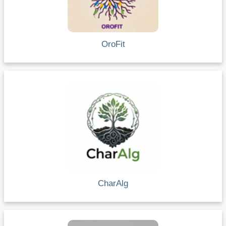
OroFit
CharAlg