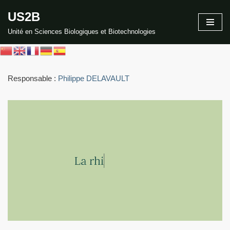
US2B
Aller
Unité en Sciences Biologiques et Biotechnologies
au
contenu
Responsable :
Philippe DELAVAULT
Link