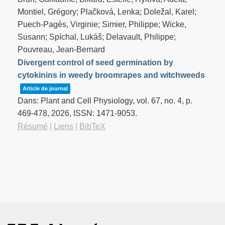
Montiel, Grégory; Plačková, Lenka; Doležal, Karel;
Puech-Pagès, Virginie; Simier, Philippe; Wicke,
Susann; Spíchal, Lukáš; Delavault, Philippe;
Pouvreau, Jean-Bernard
Divergent control of seed germination by
cytokinins in weedy broomrapes and witchweeds
Article de journal
Dans:
Plant and Cell Physiology,
vol. 67,
no. 4,
p.
469-478,
2026
,
ISSN: 1471-9053
.
Résumé
|
Liens
|
BibTeX