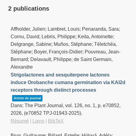
2 publications
Affholder, Julien; Lambret, Louis; Penaranda, Sara;
Cornu, David; Lebris, Philippe; Keita, Antoinette;
Delgrange, Sabine; Muños, Stéphane; Téletchéa,
Stéphane; Boyer, François-Didier; Pouvreau, Jean-
Bernard; Delavault, Philippe; de Saint Germain,
Alexandre
Strigolactones and sesquiterpene lactones
induce Orobanche cumana germination via KAI2d
receptors through distinct processes
Article de journal
Dans:
The Plant Journal,
vol. 126,
no. 1,
p. e70852,
2026
, (e70852 TPJ-01943-2025)
.
Résumé
|
Liens
|
BibTeX
Brun, Guillaume; Billard, Estelle; Hýlová, Adéla;