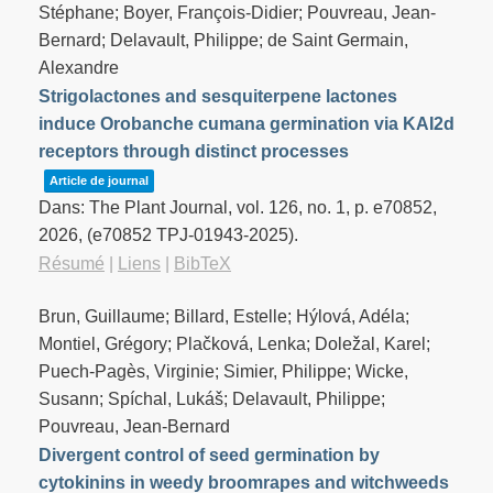
Stéphane; Boyer, François-Didier; Pouvreau, Jean-
Bernard; Delavault, Philippe; de Saint Germain,
Alexandre
Strigolactones and sesquiterpene lactones
induce Orobanche cumana germination via KAI2d
receptors through distinct processes
Article de journal
Dans:
The Plant Journal,
vol. 126,
no. 1,
p. e70852,
2026
, (e70852 TPJ-01943-2025)
.
Résumé
|
Liens
|
BibTeX
Brun, Guillaume; Billard, Estelle; Hýlová, Adéla;
Montiel, Grégory; Plačková, Lenka; Doležal, Karel;
Puech-Pagès, Virginie; Simier, Philippe; Wicke,
Susann; Spíchal, Lukáš; Delavault, Philippe;
Pouvreau, Jean-Bernard
Divergent control of seed germination by
cytokinins in weedy broomrapes and witchweeds