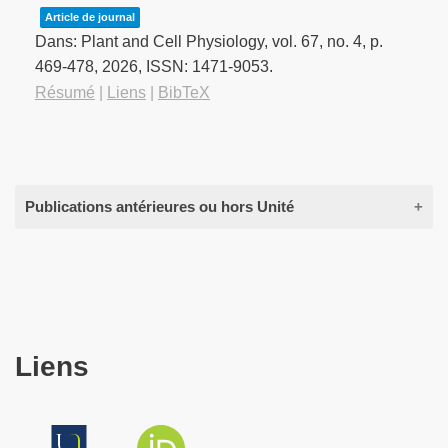
Article de journal
Dans:
Plant and Cell Physiology,
vol. 67,
no. 4,
p.
469-478,
2026
,
ISSN: 1471-9053
.
Résumé
|
Liens
|
BibTeX
Publications antérieures ou hors Unité
2013
Pouvreau, Jean-Bernard; Gaudin, Zachary; Auger,
Bathilde; Lechat, Marc-Marie; Gauthier, Mathieu;
Liens
Delavault, Philippe; Simier, Philippe
A high-throughput seed germination assay for
root parasitic plants
Article de journal
Dans:
Plant Methods,
vol. 9,
no. 1,
p. 32,
2013
,
ISSN: