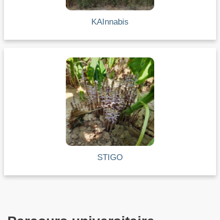
KAInnabis
STIGO