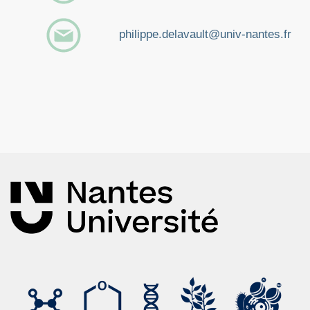
Boyer, François-Didier; de Saint Germain, Alexandre;
philippe.delavault@univ-nantes.fr
Pillot, Jean-Paul; Pouvreau, Jean-Bernard; Chen,
Victor Xiao; Ramos, Suzanne; Stévenin, Arnaud;
Simier, Philippe; Delavault, Philippe; Beau, Jean-
Marie; Rameau, Catherine
Structure-activity relationship studies of
strigolactone-related molecules for branching
inhibition in garden pea: molecule design for
shoot branching
Article de journal
Dans:
Plant Physiol,
vol. 159,
no. 4,
p. 1524–1544,
2012
,
ISSN: 1532-2548
.
Résumé
|
Liens
|
BibTeX
Auger, Bathilde; Pouvreau, Jean-Bernard;
Pouponneau, Karinne; Yoneyama, Kaori; Montiel,
Grégory; Bizec, Bruno Le; Yoneyama, Koichi;
Delavault, Philippe; Delourme, Régine; Simier,