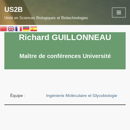
US2B
Aller
Unité en Sciences Biologiques et Biotechnologies
au
contenu
Richard GUILLONNEAU
Maître de conférences Université
Équipe :
Ingénierie Moléculaire et Glycobiologie