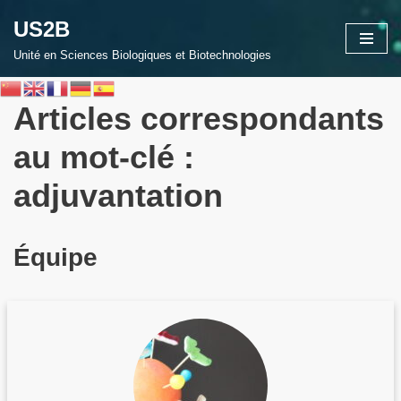
US2B
Aller
Unité en Sciences Biologiques et Biotechnologies
au
contenu
Articles correspondants
au mot-clé :
adjuvantation
Équipe