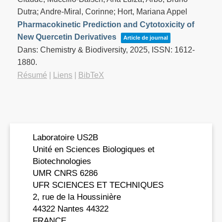
Dutra; Andre‐Miral, Corinne; Hort, Mariana Appel
Pharmacokinetic Prediction and Cytotoxicity of
New Quercetin Derivatives
Article de journal
Dans:
Chemistry & Biodiversity,
2025
,
ISSN: 1612-
1880
.
Résumé
|
Liens
|
BibTeX
Laboratoire US2B
Unité en Sciences Biologiques et
Biotechnologies
UMR CNRS 6286
UFR SCIENCES ET TECHNIQUES
2, rue de la Houssinière
44322 Nantes 44322
FRANCE