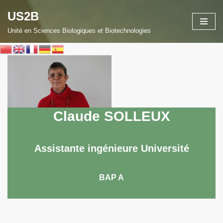
US2B
Aller
Unité en Sciences Biologiques et Biotechnologies
au
contenu
Claude SOLLEUX
Assistante ingénieure Université
BAP A