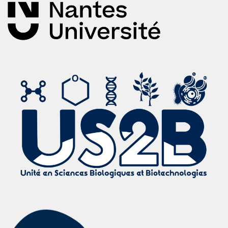
Gran, Evan Rizzel; Bertorelle, Franck; Fakhouri,
Hussein; Antoine, Rodolphe; Bakulić, Martina Perić;
Maršić, Željka Sanader; Bonačić-Koutecký, Vlasta;
Blain, Manon; Antel, Jack; Maysinger, Dusica
Size and ligand effects of gold nanoclusters in
alteration of organellar state and translocation of
transcription factors in human primary astrocytes
Article de journal
Dans:
Nanoscale,
p. -,
2021
.
Résumé
|
Liens
|
BibTeX
2020
Bertorelle, Franck; Basu, Srestha; Fakhouri, Hussein;
ć, Martina Perić Bakuli; Mignon, Pierre; Russier-
Antoine, Isabelle; ç, Pierre-Fran; Thomas, Sabu;
Kalarikkal, Nandakumar; Antoine, Rodolphe