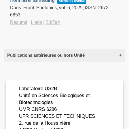
from laser annealing
Article de journal
Dans:
Front. Photonics,
vol. 6,
2025
,
ISSN: 2673-
6853
.
Résumé
|
Liens
|
BibTeX
Publications antérieures ou hors Unité
2021
Bertorelle, Franck; Wegner, David; Bakulić, Martina
Laboratoire US2B
Perić; Fakhouri, Hussein; Comby-Zerbino, Clothilde;
Unité en Sciences Biologiques et
Sagar, Amin; Bernadó, Pau; Resch-Genger, Ute;
Biotechnologies
Koutecky, Vlasta Bonačić Koutecky; Guével, Xavier
UMR CNRS 6286
Le; Antoine, Rodolphe
UFR SCIENCES ET TECHNIQUES
Tailoring NIR-II photoluminescence of single
2, rue de la Houssinière