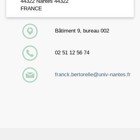
thiolated Au25 nanoclusters by selective binding
44322 Nantes 44322
to proteins
FRANCE
Article de journal
Dans:
Research Square,
2021
.
Résumé
|
Liens
|
BibTeX
Bâtiment 9, bureau 002
Combes, Guillaume F.; Fakhouri, Hussein; Moulin,
Christophe; Girod, Marion; Bertorelle, Franck; Basu,
02 51 12 56 74
Srestha; Ladouce, Romain; Bakulić, Martina Perić;
Maršić, Željka Sanader; Russier-Antoine, Isabelle;
Brevet, Pierre-François; Dugourd, Philippe; Krisko,
franck.bertorelle@univ-nantes.fr
Anita; Trajković, Katarina; Radman, Miroslav;
Bonačić-Koutecký, Vlasta; Antoine, Rodolphe
Functionalized Au 15 nanoclusters as luminescent
probes for protein carbonylation detection
Article de journal
Dans:
Communications Chemistry,
vol. 4,
no. 1,
p. 1–
11,
2021
.
Résumé
|
Liens
|
BibTeX