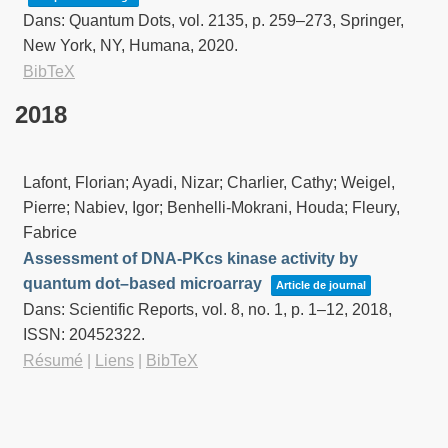
Dans:
Quantum Dots,
vol. 2135,
p. 259–273,
Springer,
New York, NY,
Humana,
2020
.
BibTeX
2018
Lafont, Florian; Ayadi, Nizar; Charlier, Cathy; Weigel,
Pierre; Nabiev, Igor; Benhelli-Mokrani, Houda; Fleury,
Fabrice
Assessment of DNA-PKcs kinase activity by
quantum dot–based microarray
Article de journal
Dans:
Scientific Reports,
vol. 8,
no. 1,
p. 1–12,
2018
,
ISSN: 20452322
.
Résumé
|
Liens
|
BibTeX