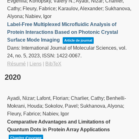
Evgeniia; Konopsky, Valery N.; Ayadi, Nizar; Charlier,
Cathy; Fleury, Fabrice; Karaulov, Alexander; Sukhanova,
Alyona; Nabiev, Igor
Label-Free Multiplexed Microfluidic Analysis of
Protein Interactions Based on Photonic Crystal
Surface Mode Imaging
Article de journal
Dans:
International Journal of Molecular Sciences,
vol.
24,
no. 5,
2023
,
ISSN: 1422-0067
.
Résumé
|
Liens
|
BibTeX
2020
Ayadi, Nizar; Lafont, Florian; Charlier, Cathy; Benhelli-
Mokrani, Houda; Sokolov, Pavel; Sukhanova, Alyona;
Fleury, Fabrice; Nabiev, Igor
Comparative Advantages and Limitations of
Quantum Dots in Protein Array Applications
Chapitre d'ouvrage