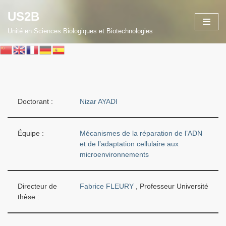
US2B
Aller
Unité en Sciences Biologiques et Biotechnologies
au
contenu
Doctorant :
Nizar AYADI
Équipe :
Mécanismes de la réparation de l’ADN
et de l’adaptation cellulaire aux
microenvironnements
Directeur de
Fabrice FLEURY
, Professeur Université
thèse :