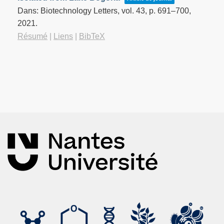
Dans:
Biotechnology Letters,
vol. 43,
p. 691–700,
2021
.
Résumé
|
Liens
|
BibTeX