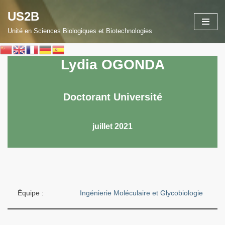
US2B
Aller
Unité en Sciences Biologiques et Biotechnologies
au
contenu
Lydia OGONDA
Doctorant Université
juillet 2021
Équipe :
Ingénierie Moléculaire et Glycobiologie