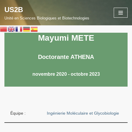
US2B
Aller
Unité en Sciences Biologiques et Biotechnologies
au
contenu
Mayumi METE
Doctorante ATHENA
novembre 2020 - octobre 2023
Équipe :
Ingénierie Moléculaire et Glycobiologie