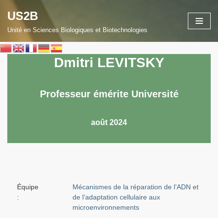
US2B
Aller
Unité en Sciences Biologiques et Biotechnologies
au
contenu
Dmitri LEVITSKY
Professeur émérite Université
août 2024
Équipe
Mécanismes de la réparation de l’ADN et
:
de l’adaptation cellulaire aux
microenvironnements