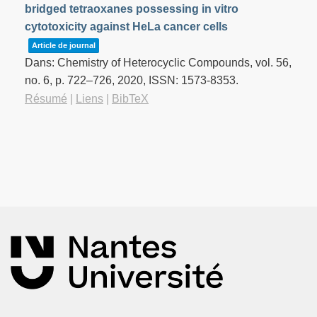
bridged tetraoxanes possessing in vitro
cytotoxicity against HeLa cancer cells
Article de journal
Dans:
Chemistry of Heterocyclic Compounds,
vol. 56,
no. 6,
p. 722–726,
2020
,
ISSN: 1573-8353
.
Résumé
|
Liens
|
BibTeX