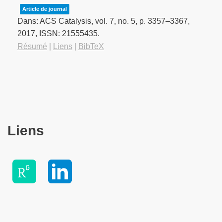
Article de journal
Dans:
ACS Catalysis,
vol. 7,
no. 5,
p. 3357–3367,
2017
,
ISSN: 21555435
.
Résumé
|
Liens
|
BibTeX
Liens