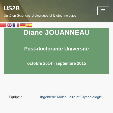
US2B
Aller
Unité en Sciences Biologiques et Biotechnologies
au
contenu
Diane JOUANNEAU
Post-doctorante Université
octobre 2014 - septembre 2015
Équipe :
Ingénierie Moléculaire et Glycobiologie