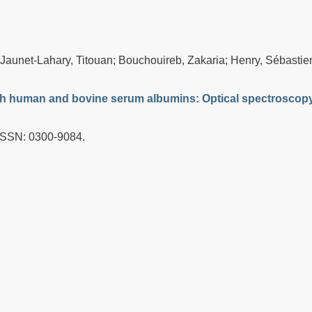
; Jaunet-Lahary, Titouan; Bouchouireb, Zakaria; Henry, Sébastie
with human and bovine serum albumins: Optical spectroscop
ISSN: 0300-9084
.