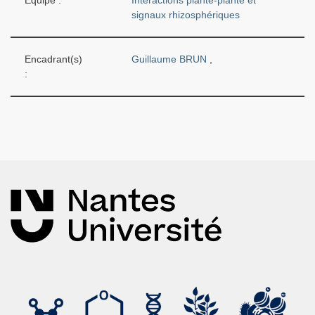
Équipe :
Interactions plante-plante et
signaux rhizosphériques
Encadrant(s)
Guillaume BRUN
,
: