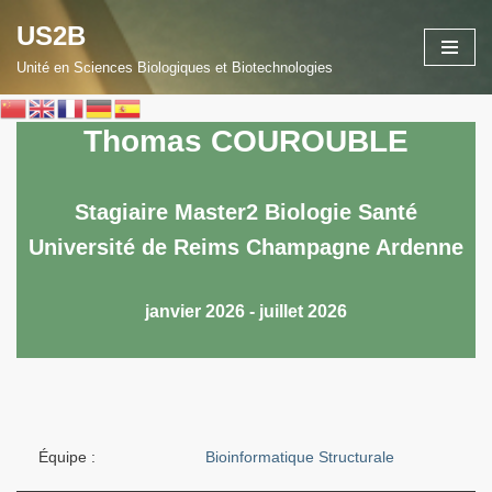
US2B
Aller
Unité en Sciences Biologiques et Biotechnologies
au
contenu
Thomas COUROUBLE
Stagiaire Master2 Biologie Santé
Université de Reims Champagne Ardenne
janvier 2026 - juillet 2026
Équipe :
Bioinformatique Structurale