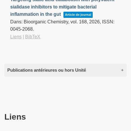
sialidase inhibitors to mitigate bacterial
inflammation in the gut
Article de journal
Dans:
Bioorganic Chemistry,
vol. 168,
2026
,
ISSN:
0045-2068
.
Liens
|
BibTeX
Publications antérieures ou hors Unité
2017
Bastard, Karine; Perret, Alain; Mariage, Aline;
Bessonnet, Thomas; Pinet-Turpault, Agnès; Petit,
Liens
Jean-Louis; Darii, Ekaterina; Bazire, Pascal; Vergne-
Vaxelaire, Carine; Brewee, Clémence; Debard,
Adrien; Pellouin, Virginie; Besnard-Gonnet, Marielle;