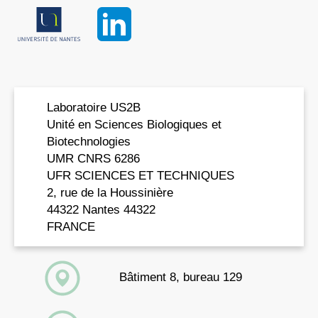
Artiguenave, François; Médigue, Claudine; Vallenet,
David; Danchin, Antoine; Zaparucha, Anne;
Weissenbach, Jean; Salanoubat, Marcel; de
Berardinis, Véronique
Parallel evolution of non-homologous
isofunctional enzymes in methionine biosynthesis
Laboratoire US2B
Unité en Sciences Biologiques et
Article de journal
Biotechnologies
Dans:
Nature Chemical Biology,
vol. 13,
no. 8,
p. 858,
UMR CNRS 6286
2017
.
UFR SCIENCES ET TECHNIQUES
Résumé
|
Liens
|
BibTeX
2, rue de la Houssinière
44322 Nantes 44322
FRANCE
Bâtiment 8, bureau 129